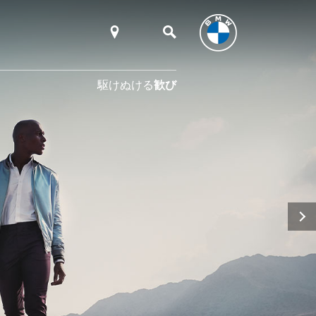
駆けぬける
歓び