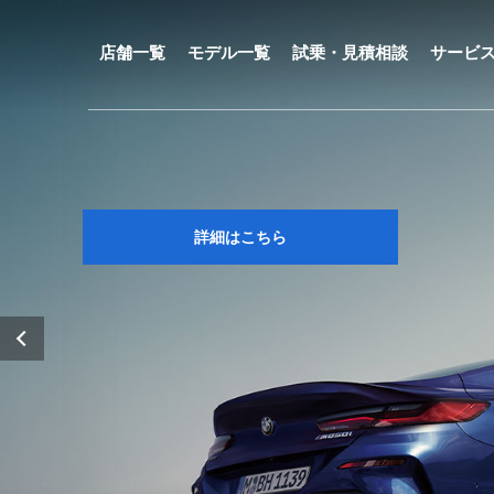
メ
イ
ン
店舗一覧
モデル一覧
試乗・見積相談
サービ
コ
ン
テ
ン
ツ
に
移
動
詳細はこちら