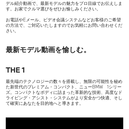
デル紹介動画で、最新モデルの魅力をプロ目線でお伝えしま
す。お家でクルマ選びをぜひお愉しみください。
所有権解除について
お電話やEメール、ビデオ会議システムなどお客様のご希望
の方法で、ご対応いたしますのでお気軽にお問い合わせくだ
健康経営宣言
さい。
FD宣言
最新モデル動画を愉しむ。
THE 1
最先端のテクノロジーの数々を搭載し、無限の可能性を秘め
た新世代のプレミアム・コンパクト、ニューBMW 1シリー
ズ。コンパクトなボディに詰まった革新的な技術、高度なド
ライビング・アシスト・システムがより安全かつ快適、そし
て確実にあなたを目的地へと導きます。