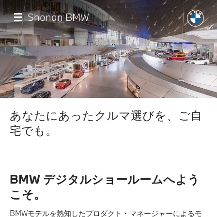
メ
イ
Shonan BMW
ン
コ
ン
テ
ン
ツ
に
移
店舗一覧
動
あなたにあったクルマ選びを、ご自
モデル一覧
宅でも。
試乗・見積相談
BMW デジタルショールームへよう
サービス
こそ。
認定中古車
BMWモデルを熟知したプロダクト・マネージャーによるモ