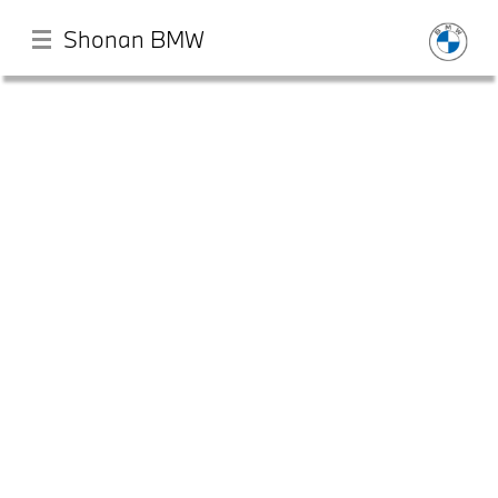
Shonan BMW
メ
イ
ン
コ
ン
テ
店舗一覧
ン
ツ
に
モデル一覧
移
動
試乗・見積相談
サービス
認定中古車