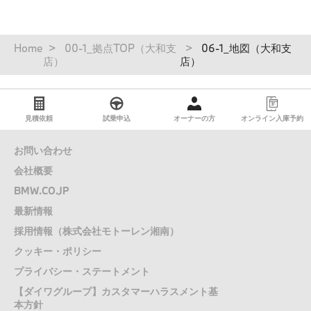
所有権解除について
パ
Home
00-1_拠点TOP（大和支
06-1_地図（大和支
ン
店）
店）
健康経営宣言
く
ず
FD宣言
見積依頼
試乗申込
オーナーの方
オンライン入庫予約
お問い合わせ
会社概要
BMW.CO.JP
最新情報
採用情報（株式会社モトーレン湘南）
クッキー・ポリシー
プライバシー・ステートメント
【ダイワグループ】カスタマーハラスメント基
本方針